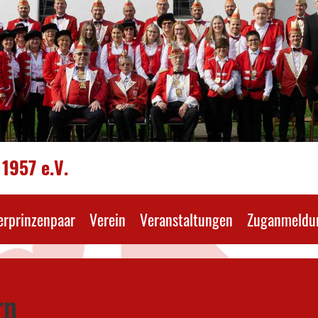
1957 e.V.
erprinzenpaar
Verein
Veranstaltungen
Zuganmeldu
rn