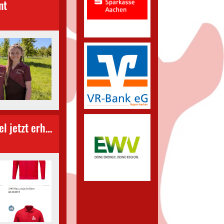
nt
Unser Shop ist endlich online – Vereinsartikel jetzt erhältlich!